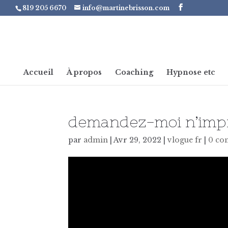
819 205 6670
info@martinebrisson.com
Accueil
À propos
Coaching
Hypnose etc
demandez-moi n’impr
par
admin
|
Avr 29, 2022
|
vlogue fr
|
0 co