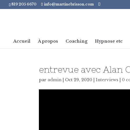
819 205 6670
info@martinebrisson.com
Accueil
À propos
Coaching
Hypnose etc
entrevue avec Alan 
par
admin
|
Oct 29, 2020
|
Interviews
|
0 c