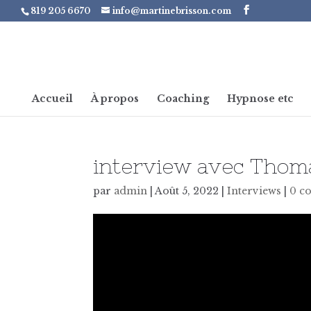
819 205 6670
info@martinebrisson.com
Accueil
À propos
Coaching
Hypnose etc
interview avec Tho
par
admin
|
Août 5, 2022
|
Interviews
|
0 c