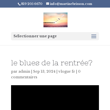
819 205 6670
info@martinebrisson.com
Sélectionner une page
le blues de la rentrée?
par
admin
|
Sep 13, 2024
|
vlogue fr
|
0
commentaires