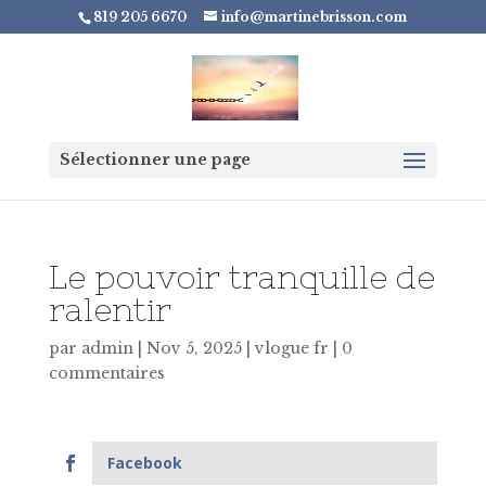
819 205 6670
info@martinebrisson.com
Sélectionner une page
Le pouvoir tranquille de
ralentir
par
admin
|
Nov 5, 2025
|
vlogue fr
|
0
commentaires
Facebook