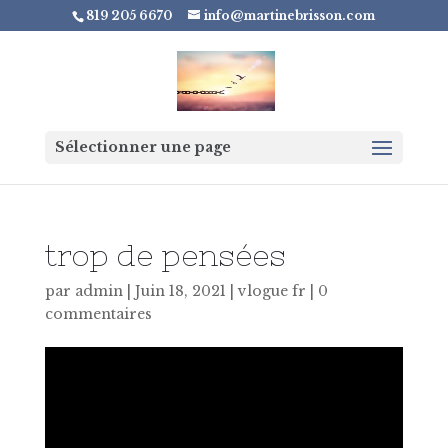
819 205 6670
info@martinebrisson.com
Sélectionner une page
trop de pensées
par
admin
|
Juin 18, 2021
|
vlogue fr
|
0
commentaires